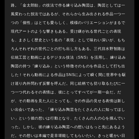
路。「金太郎飴」の技法で作る練り込み陶芸は、陶芸としては一
風変わった技法ではあるが、それらから生み出される作品一つ一
つの「個性」はとても愛らしく、模様のバリエーションがまるで
現代アートのような響きもある。受け継がれる世代ごとの表現
も、まさしく歴史という名の「表現」として味わい深いが、もち
ろんそれぞれの世代ごとの打ち出し方もある。三代目水野智路は
伝統工芸と動画によるデジタル技法（
SNS
）を活用し、練り込み
陶芸の持つ「練り込み」という特徴そのものを作品として打ち出
した！それら動画による作品は
SNS
によって瞬く間に世界中を駆
け巡り内外問わず反響を呼んだ。同じ絵柄でも切り取るたびに一
つ一つ代わるその表情は、彼にとってすべてが一期一会だ。だ
が、その動画を見た人にとっても、その作品の見せる表情は新し
い出会いであった。「練り込み陶芸をたくさんの人に知ってほし
い」という彼の想いは行動となり、たくさんの人の心を掴んでい
った。しかし、彼の練り込み陶芸への想いはもっと先にあるよう
だ。その想いは本編で是非堪能してもらいたい。きっと暖かい日