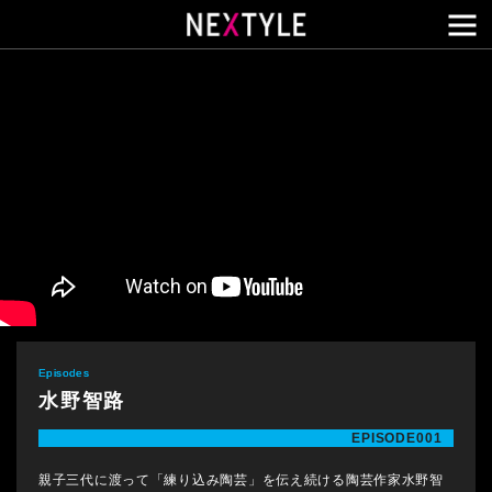
メ
Episodes
水野智路
EPISODE001
親子三代に渡って「練り込み陶芸」を伝え続ける陶芸作家水野智