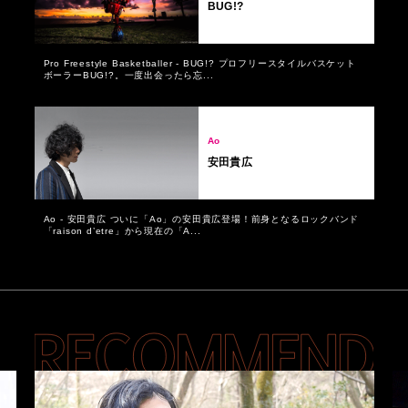
BUG!?
Pro Freestyle Basketballer - BUG!? プロフリースタイルバスケット
ボーラーBUG!?。一度出会ったら忘...
Ao
安田貴広
Ao - 安田貴広 ついに「Ao」の安田貴広登場！前身となるロックバンド
「raison d’etre」から現在の「A...