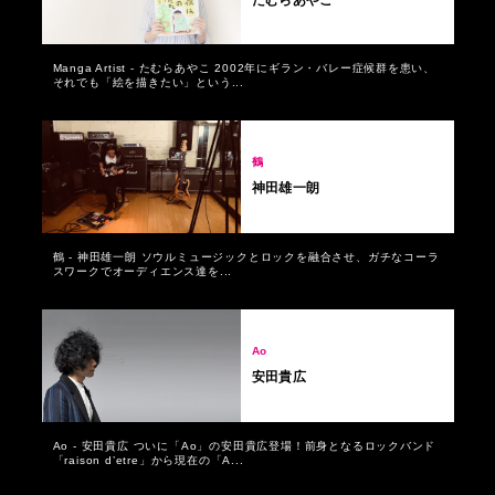
Manga Artist - たむらあやこ 2002年にギラン・バレー症候群を患い、
それでも「絵を描きたい」という...
鶴
神田雄一朗
鶴 - 神田雄一朗 ソウルミュージックとロックを融合させ、ガチなコーラ
スワークでオーディエンス達を...
Ao
安田貴広
Ao - 安田貴広 ついに「Ao」の安田貴広登場！前身となるロックバンド
「raison d’etre」から現在の「A...