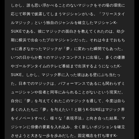
しかし、誰も思い浮かべることのないマジックをその場の環境に
応じて即興で披露してしまうマジシャンがいる。「フリースタイ
ルマジック」という独自のジャンルを確立したマジシャンK-
SUKEである。彼にマジックの面白さを教えてくれたのは、幼少
期に横浜で出会ったプロマジシャンだった。それは今までおもち
ゃに過ぎなかったマジックが「夢」に変わった瞬間でもあった。
いつの日からか数々のマジックコンテストに出場し、多くの優勝
やゴールデンタイムのテレビ番組まで出演するようになったK-
SUKE。しかし、マジック界に入った彼はある壁にぶち当たっ
た。日本でのマジックは、パフォーマンスであるにも関わらずミ
ュージシャンや役者と同等にみられることがないという現実だ。
自分に「夢」を与えてくれたこのマジックを通して、今度は自ら
多くの人たちに「夢」を与えたい！と願うK-SUKEはマジック界
をイノベートすべく、様々な「表現手法」と向き合った結果、マ
ジシャンに俳優の要素を入れ込み、全く新しいポジションを確立
させようと大きな一歩を歩みだした。固定概念を打ち壊すK-