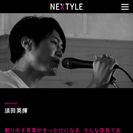
メ
smarttail
須田英揮
創り出す音楽がきっかけになる そんな存在であ