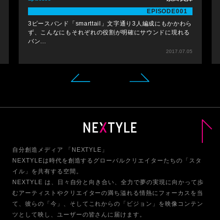
EPISODE001
3ピースバンド「smarttail」文字通り3人編成にもかかわら
ず、こんなにもそれぞれの役割が明確にサウンドに現れる
バン...
2017.07.05
自分創造メディア 「NEXTYLE」
NEXTYLEは時代を創造するグローバルクリエイターたちの「スタ
イル」を共有する空間。
NEXTYLE は、日々自分と向き合い、全力で夢の実現に向かって歩
む
アーティストやクリエイターの満ち溢れる情熱にフォーカスを当
て、
彼らの「今」、そしてこれからの「ビジョン」を映像コンテン
ツとして映し、ユーザーの皆さんに届けます。