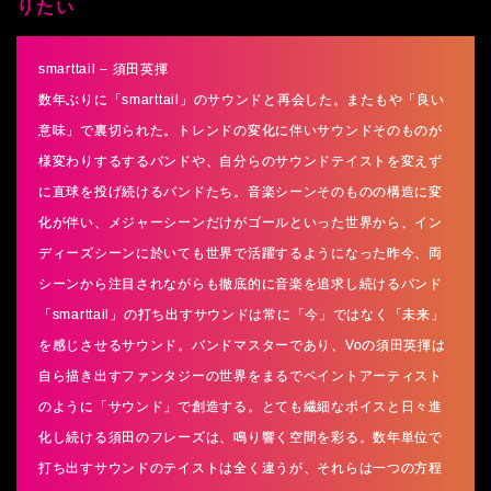
りたい
smarttail – 須田英揮
数年ぶりに「
smarttail
」のサウンドと再会した。またもや「良い
意味」で裏切られた。トレンドの変化に伴いサウンドそのものが
様変わりするするバンドや、自分らのサウンドテイストを変えず
に直球を投げ続けるバンドたち。音楽シーンそのものの構造に変
化が伴い、メジャーシーンだけがゴールといった世界から、イン
ディーズシーンに於いても世界で活躍するようになった昨今、両
シーンから注目されながらも徹底的に音楽を追求し続けるバンド
「
smarttail
」の打ち出すサウンドは常に「今」ではなく「未来」
を感じさせるサウンド。バンドマスターであり、
Vo
の須田英揮は
自ら描き出すファンタジーの世界をまるでペイントアーティスト
のように「サウンド」で創造する。とても繊細なボイスと日々進
化し続ける須田のフレーズは、鳴り響く空間を彩る。数年単位で
打ち出すサウンドのテイストは全く違うが、それらは一つの方程